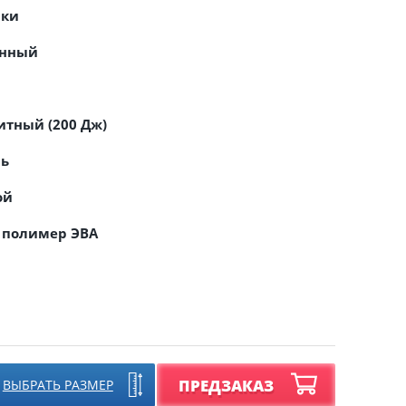
вки
онный
тный (200 Дж)
ль
ой
 полимер ЭВА
ПРЕДЗАКАЗ
ВЫБРАТЬ РАЗМЕР