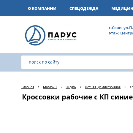
О КОМПАНИИ
СПЕЦОДЕЖДА
МЕДИЦИН
г.Сочи, ул.П
этаж, Цент
Главная
\
Магазин
\
Обувь
\
Летняя, демисезонная
\
Кр
Кроссовки рабочие с КП синие