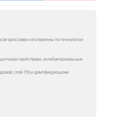
оске кроссовки изготовлены по технологии
озащитными свойствами, антибактериальным
(ходовой слой ПУ) и демпфирующими