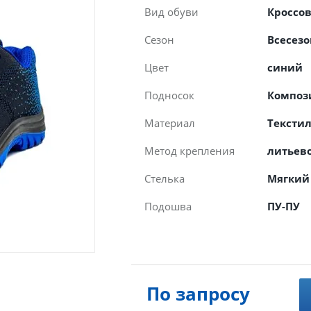
Вид обуви
Кроссо
Сезон
Всесез
Цвет
синий
Подносок
Компози
Материал
Тексти
Метод крепления
литьев
Стелька
Мягкий
Подошва
ПУ-ПУ
По запросу