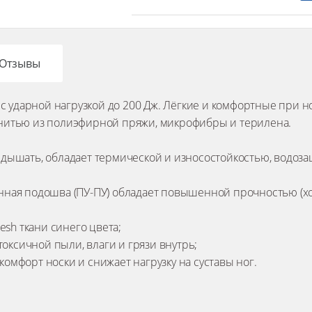
Отзывы
с ударной нагрузкой до 200 Дж. Лёгкие и комфортные при н
й нитью из полиэфирной пряжи, микрофибры и терилена.
ге дышать, обладает термической и износостойкостью, вод
ванная подошва (ПУ-ПУ) обладает повышенной прочностью 
sh ткани синего цвета;
оксичной пыли, влаги и грязи внутрь;
комфорт носки и снижает нагрузку на суставы ног.