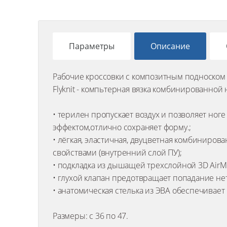
Параметры
Описание
Рабочие кроссовки с композитным подноском 
Flyknit - компьтерная вязка комбинированно
• терилен пропускает воздух и позволяет но
эффектом,отлично сохраняет форму.;
• лёгкая, эластичная, двуцветная комбиниро
свойствами (внутренний слой ПУ);
• подкладка из дышащей трехслойной 3D AirMe
• глухой клапан предотвращает попадание нет
• анатомическая стелька из ЭВА обеспечивает 
Размеры: с 36 по 47.