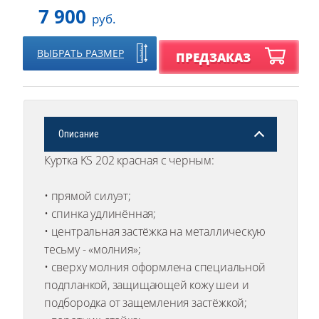
7 900
руб.
ВЫБРАТЬ РАЗМЕР
ПРЕДЗАКАЗ
Описание
Куртка KS 202 красная с черным:
• прямой силуэт;
• спинка удлинённая;
• центральная застёжка на металлическую
тесьму - «молния»;
• сверху молния оформлена специальной
подпланкой, защищающей кожу шеи и
подбородка от защемления застёжкой;