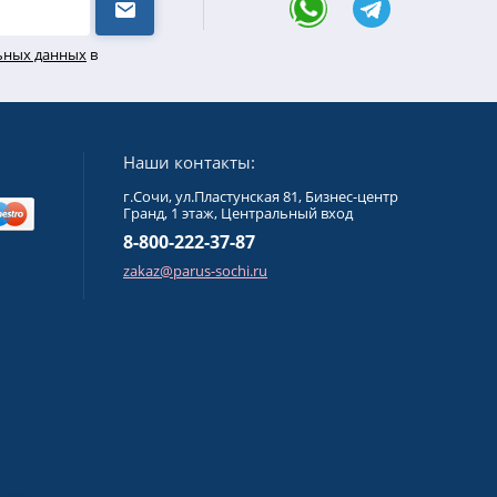
льных данных
в
Privacy notice
Наши контакты:
г.Сочи, ул.Пластунская 81, Бизнес-центр
Гранд, 1 этаж, Центральный вход
8-800-222-37-87
zakaz@parus-sochi.ru