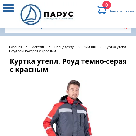
0
Ваша корзина
Главная
\
Магазин
\
Спецодежда
\
Зимняя
\
Куртка утепл.
Роуд темно-серая с красным
Куртка утепл. Роуд темно-серая
с красным