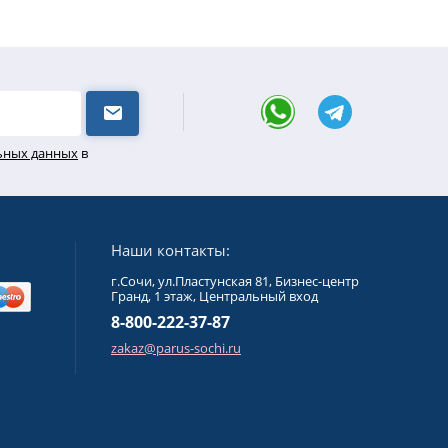
льных данных
в
Наши контакты:
г.Сочи, ул.Пластунская 81, Бизнес-центр
Гранд, 1 этаж, Центральный вход
8-800-222-37-87
zakaz@parus-sochi.ru