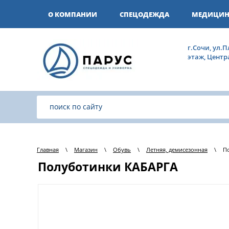
О КОМПАНИИ
СПЕЦОДЕЖДА
МЕДИЦИН
г.Сочи, ул.П
этаж, Цент
Главная
\
Магазин
\
Обувь
\
Летняя, демисезонная
\
П
Полуботинки КАБАРГА