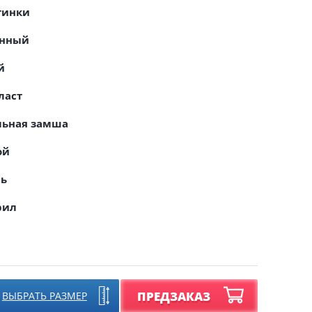
тинки
онный
й
ласт
льная замша
ой
ль
рил
ПРЕДЗАКАЗ
ВЫБРАТЬ РАЗМЕР