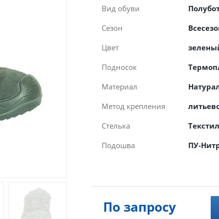
Вид обуви
Полубо
Сезон
Всесез
Цвет
зелены
Подносок
Термоп
Материал
Натура
Метод крепления
литьев
Стелька
Тексти
Подошва
ПУ-Нит
По запросу