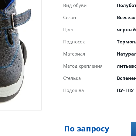
Вид обуви
Полубо
Сезон
Всесез
Цвет
черный
Подносок
Термоп
Материал
Натура
Метод крепления
литьев
Стелька
Вспене
Подошва
ПУ-ТПУ
По запросу