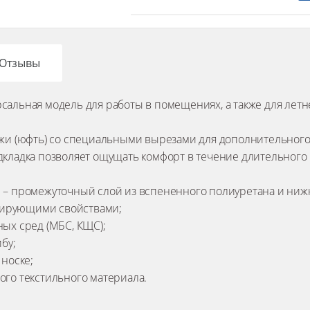
Отзывы
сальная модель для работы в помещениях, а также для летн
ожи (юфть) со специальными вырезами для дополнительного
дкладка позволяет ощущать комфорт в течение длительного
и – промежуточный слой из вспененного полиуретана и ниж
фирующими свойствами;
ных сред (МБС, КЩС);
бу;
 носке;
ого текстильного материала.