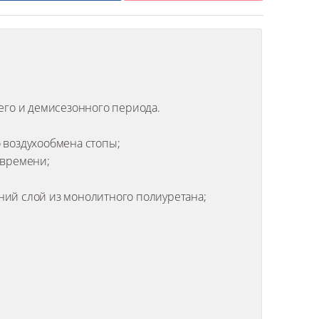
его и демисезонного периода.
 воздухообмена стопы;
 времени;
ний слой из монолитного полиуретана;