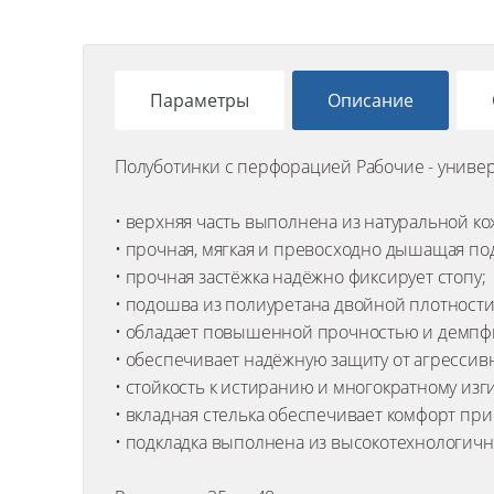
Параметры
Описание
Полуботинки с перфорацией Рабочие - универ
• верхняя часть выполнена из натуральной к
• прочная, мягкая и превосходно дышащая по
• прочная застёжка надёжно фиксирует стопу;
• подошва из полиуретана двойной плотност
• обладает повышенной прочностью и демп
• обеспечивает надёжную защиту от агрессив
• стойкость к истиранию и многократному изги
• вкладная стелька обеспечивает комфорт при
• подкладка выполнена из высокотехнологичн