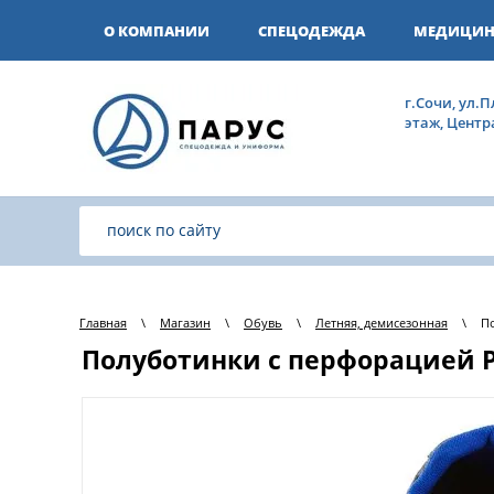
О КОМПАНИИ
СПЕЦОДЕЖДА
МЕДИЦИН
г.Сочи, ул.П
этаж, Цент
Главная
\
Магазин
\
Обувь
\
Летняя, демисезонная
\
П
Полуботинки с перфорацией 