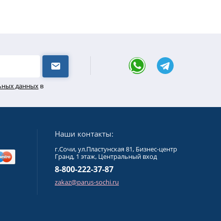
льных данных
в
Наши контакты:
г.Сочи, ул.Пластунская 81, Бизнес-центр
Гранд, 1 этаж, Центральный вход
8-800-222-37-87
zakaz@parus-sochi.ru