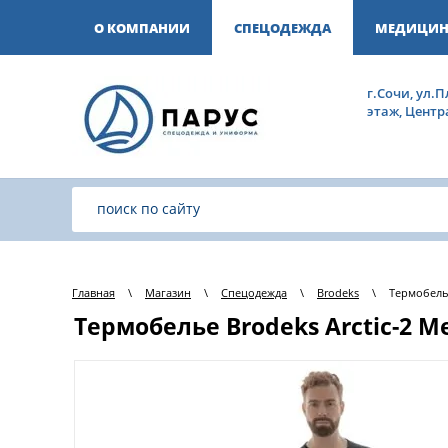
О КОМПАНИИ
СПЕЦОДЕЖДА
МЕДИЦИН
г.Сочи, ул.П
этаж, Цент
Главная
\
Магазин
\
Спецодежда
\
Brodeks
\
Термобелье
Термобелье Brodeks Arctic-2 M