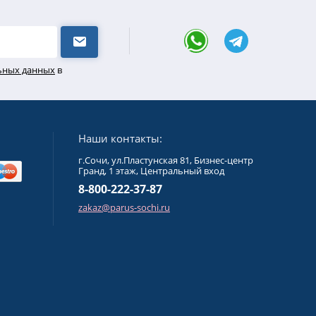
льных данных
в
Наши контакты:
г.Сочи, ул.Пластунская 81, Бизнес-центр
Гранд, 1 этаж, Центральный вход
8-800-222-37-87
zakaz@parus-sochi.ru