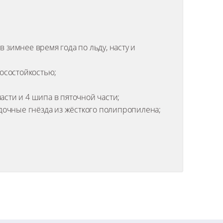
 зимнее время года по льду, насту и
носостойкостью;
асти и 4 шипа в пяточной части;
дочные гнёзда из жёсткого полипропилена;