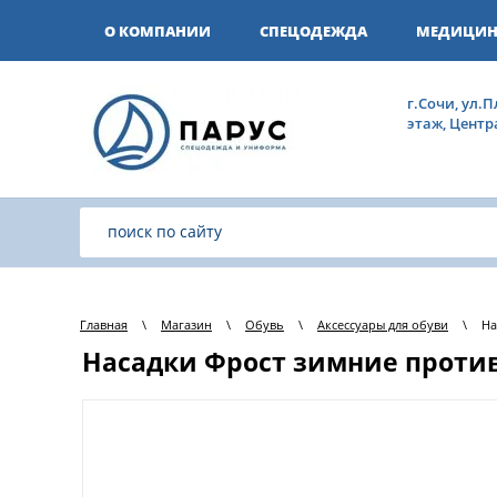
О КОМПАНИИ
СПЕЦОДЕЖДА
МЕДИЦИН
г.Сочи, ул.П
этаж, Цент
Главная
\
Магазин
\
Обувь
\
Аксессуары для обуви
\
На
Насадки Фрост зимние проти