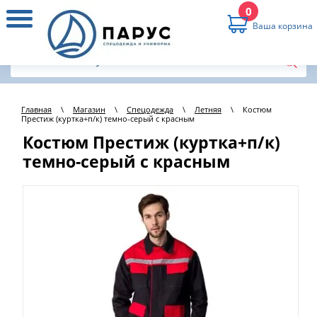
0
Ваша корзина
Главная
\
Магазин
\
Спецодежда
\
Летняя
\
Костюм
Престиж (куртка+п/к) темно-серый с красным
Костюм Престиж (куртка+п/к)
темно-серый с красным