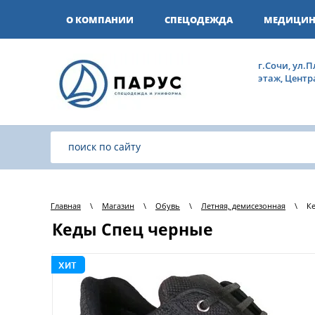
О КОМПАНИИ
СПЕЦОДЕЖДА
МЕДИЦИН
г.Сочи, ул.П
этаж, Цент
Главная
\
Магазин
\
Обувь
\
Летняя, демисезонная
\
К
Кеды Спец черные
ХИТ