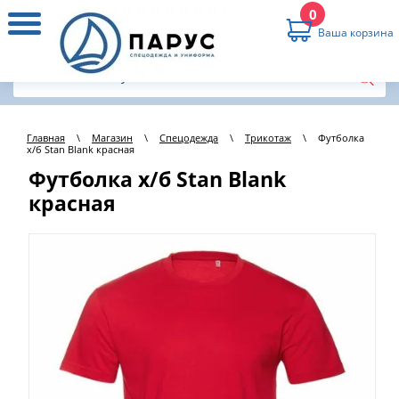
0
Ваша корзина
Главная
\
Магазин
\
Спецодежда
\
Трикотаж
\
Футболка
х/б Stan Blank красная
Футболка х/б Stan Blank
красная