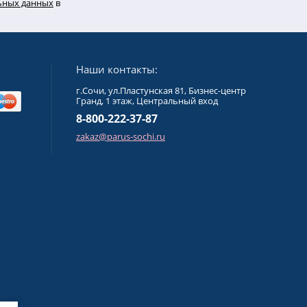
льных данных
в
Наши контакты:
г.Сочи, ул.Пластунская 81, Бизнес-центр
Гранд, 1 этаж, Центральный вход
8-800-222-37-87
zakaz@parus-sochi.ru