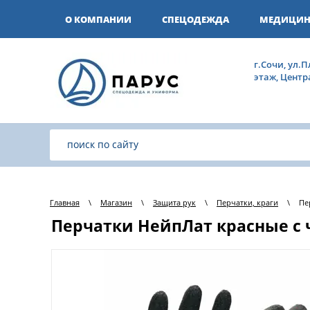
О КОМПАНИИ
СПЕЦОДЕЖДА
МЕДИЦИН
г.Сочи, ул.П
этаж, Цент
Главная
\
Магазин
\
Защита рук
\
Перчатки, краги
\
Пе
Перчатки НейпЛат красные с