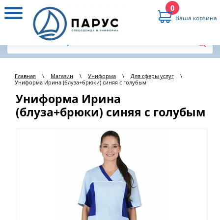
0
Ваша корзина
Главная
\
Магазин
\
Униформа
\
Для сферы услуг
\
Униформа Ирина (блуза+брюки) синяя с голубым
Униформа Ирина
(блуза+брюки) синяя с голубым